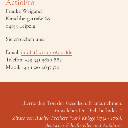
ActioPro
Frauke Weigand
Kirschbergstraße 68
04155 Leipzig
Sie erreichen uns:
Email:
info(at)actiopro(dot)de
Telefon: +49 341 5820 882
Mobil: +49 1520 4837570
„Lerne den Ton der Gesellschaft anzunehmen,
in welcher Du Dich befindest.“
Zitate von Adolph Freiherr (von) Knigge (1752 - 1796),
deutscher Schriftsteller und Aufklärer